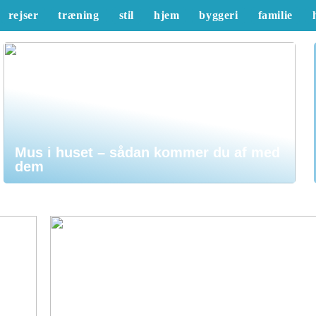
rejser
træning
stil
hjem
byggeri
familie
Mus i huset – sådan kommer du af med
dem