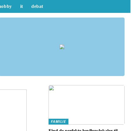
hobby
it
debat
FAMILIE
Find de perfekte bryllupslokaler til