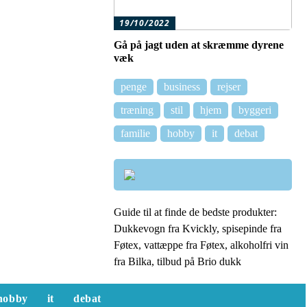
19/10/2022
Gå på jagt uden at skræmme dyrene
væk
penge
business
rejser
træning
stil
hjem
byggeri
familie
hobby
it
debat
Guide til at finde de bedste produkter:
Dukkevogn fra Kvickly, spisepinde fra
Føtex, vattæppe fra Føtex, alkoholfri vin
fra Bilka, tilbud på Brio dukk
hobby
it
debat