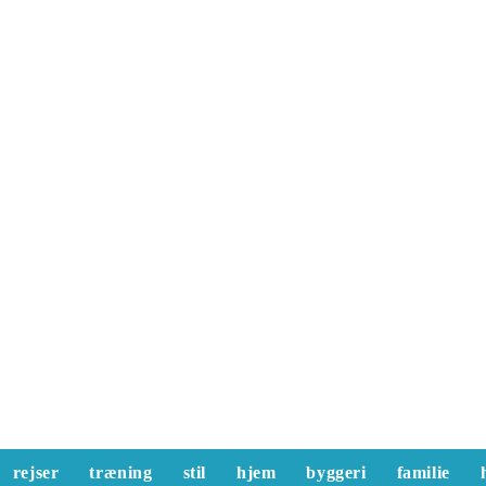
rejser
træning
stil
hjem
byggeri
familie