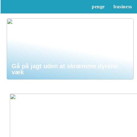
penge
business
Gå på jagt uden at skræmme dyrene
væk