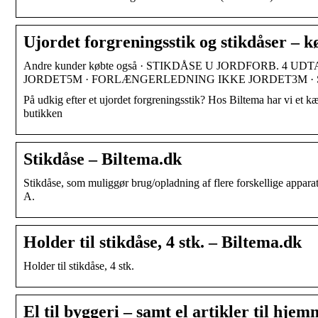
Ujordet forgreningsstik og stikdåser – k
Andre kunder købte også · STIKDÅSE U JORDFORB. 4
JORDET5M · FORLÆNGERLEDNING IKKE JORDET3M · 
På udkig efter et ujordet forgreningsstik? Hos Biltema har vi et kæ
butikken
Stikdåse – Biltema.dk
Stikdåse, som muliggør brug/opladning af flere forskellige appar
A.
Holder til stikdåse, 4 stk. – Biltema.dk
Holder til stikdåse, 4 stk.
El til byggeri – samt el artikler til hje