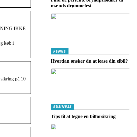
mænds drømmefest
DNING IKKE
og køb i
PENGE
Hvordan ønsker du at lease din elbil?
 sikring på 10
BUSINESS
Tips til at tegne en bilforsikring