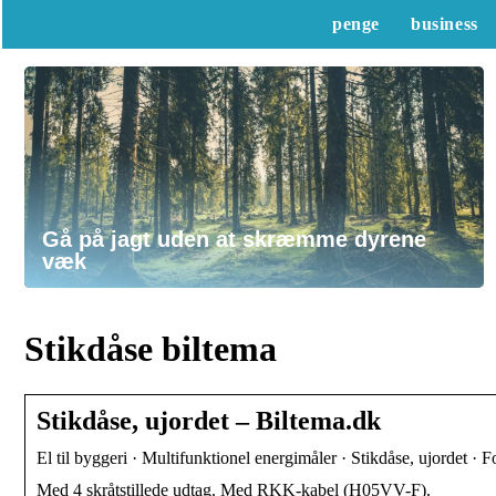
penge
business
Gå på jagt uden at skræmme dyrene
væk
Stikdåse biltema
Stikdåse, ujordet – Biltema.dk
El til byggeri · Multifunktionel energimåler · Stikdåse, ujordet · 
Med 4 skråtstillede udtag. Med RKK-kabel (H05VV-F).