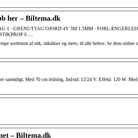
øb her – Biltema.dk
 UDTAG 1 · GRENUTTAG OJORD 4V 3M 1.5MM · FORLÆNGERLE
STIKPROP S …
mpe sortiment af stik, stikdåser og mere, til alle behov. Se dem online 
ater samtidigt. Med 70 cm ledning. Ind/ud: 12/24 V. Effekt: 120 W. Med
mmet – Biltema.dk