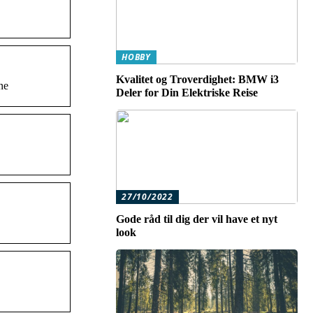
HOBBY
Kvalitet og Troverdighet: BMW i3
ine
Deler for Din Elektriske Reise
27/10/2022
Gode råd til dig der vil have et nyt
look