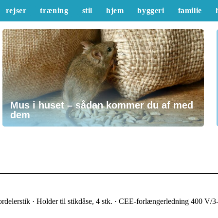
rejser
træning
stil
hjem
byggeri
familie
Mus i huset – sådan kommer du af med
dem
Fordelerstik · Holder til stikdåse, 4 stk. · CEE-forlængerledning 400 V/3