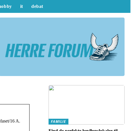
hobby
it
debat
-faset/16 A.
FAMILIE
Find de perfekte bryllupslokaler til