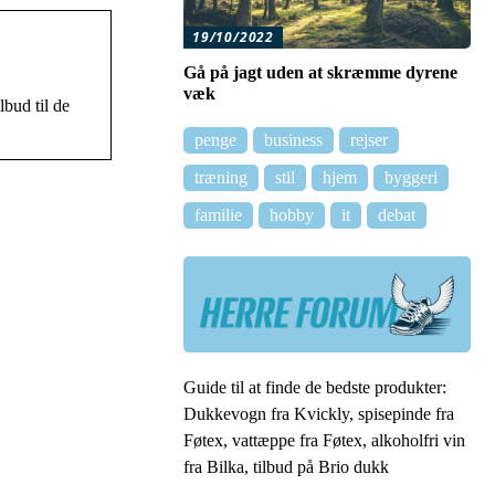
19/10/2022
Gå på jagt uden at skræmme dyrene
væk
lbud til de
penge
business
rejser
træning
stil
hjem
byggeri
familie
hobby
it
debat
Guide til at finde de bedste produkter:
Dukkevogn fra Kvickly, spisepinde fra
Føtex, vattæppe fra Føtex, alkoholfri vin
fra Bilka, tilbud på Brio dukk