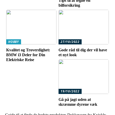
Tips til at tegne en
bilforsikring
HOBBY
27/10/2022
Kvalitet og Troverdighet:
Gode råd til dig der vil have
BMW i3 Deler for Din
et nyt look
Elektriske Reise
19/10/2022
Gå på jagt uden at
skræmme dyrene væk
Guide til at finde de bedste produkter: Dukkevogn fra Kvickly,