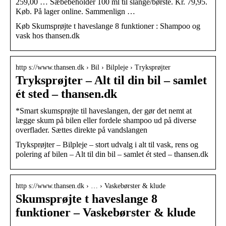
259,00 … Sæbebeholder 100 ml til slange/børste. Kr. 79,95.
Køb. På lager online. Sammenlign …
Køb Skumsprøjte t haveslange 8 funktioner : Shampoo og
vask hos thansen.dk
http s://www.thansen.dk › Bil › Bilpleje › Tryksprøjter
Tryksprøjter – Alt til din bil – samlet
ét sted – thansen.dk
*Smart skumsprøjte til haveslangen, der gør det nemt at
lægge skum på bilen eller fordele shampoo ud på diverse
overflader. Sættes direkte på vandslangen
Tryksprøjter – Bilpleje – stort udvalg i alt til vask, rens og
polering af bilen – Alt til din bil – samlet ét sted – thansen.dk
http s://www.thansen.dk › … › Vaskebørster & klude
Skumsprøjte t haveslange 8
funktioner – Vaskebørster & klude