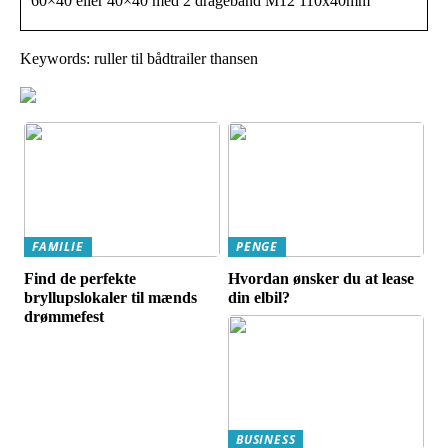
60×40 eller 40×40 med 2 dragebånd M12 110x40mm
Keywords: ruller til bådtrailer thansen
FAMILIE
PENGE
Find de perfekte
Hvordan ønsker du at lease
bryllupslokaler til mænds
din elbil?
drømmefest
BUSINESS