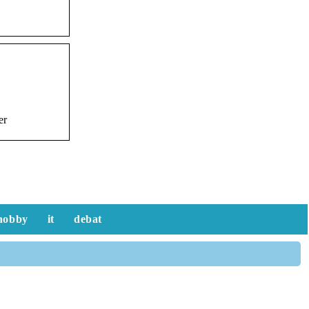
er
hobby
it
debat