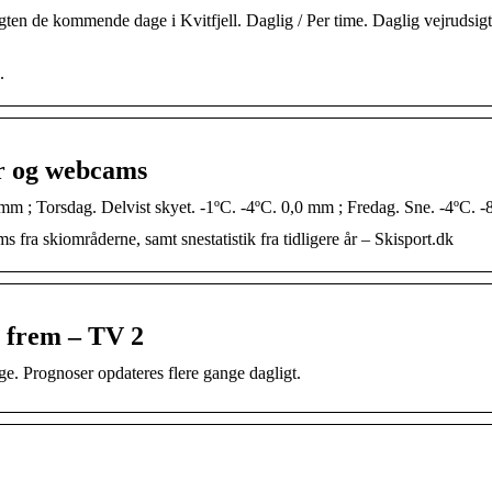
en de kommende dage i Kvitfjell. Daglig / Per time. Daglig vejrudsigt.
.
er og webcams
,2 mm ; Torsdag. Delvist skyet. -1ºC. -4ºC. 0,0 mm ; Fredag. Sne. -4ºC. 
 fra skiområderne, samt snestatistik fra tidligere år – Skisport.dk
e frem – TV 2
ge. Prognoser opdateres flere gange dagligt.