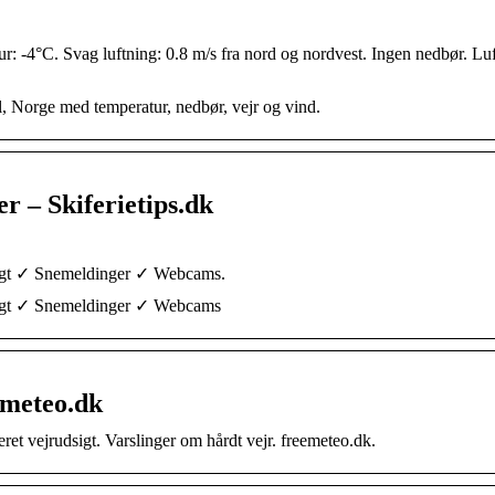
ur: -4°C. Svag luftning: 0.8 m/s fra nord og nordvest. Ingen nedbør. Lu
ell, Norge med temperatur, nedbør, vejr og vind.
er – Skiferietips.dk
udsigt ✓ Snemeldinger ✓ Webcams.
udsigt ✓ Snemeldinger ✓ Webcams
eemeteo.dk
jeret vejrudsigt. Varslinger om hårdt vejr. freemeteo.dk.