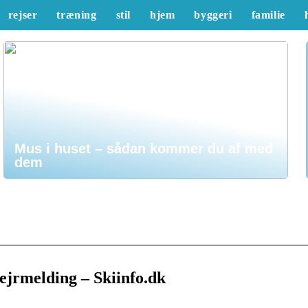
rejser
træning
stil
hjem
byggeri
familie
Mus i huset – sådan kommer du af med
dem
 vejrmelding – Skiinfo.dk