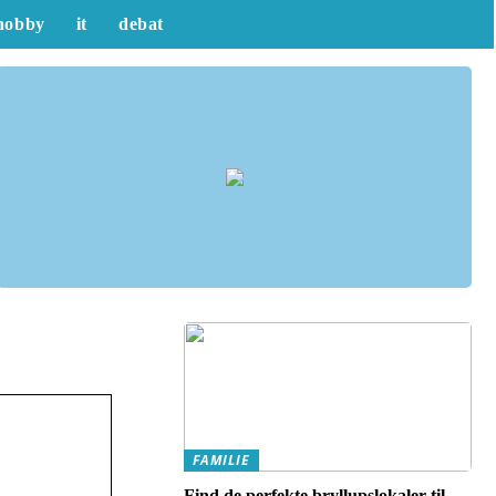
hobby
it
debat
FAMILIE
Find de perfekte bryllupslokaler til