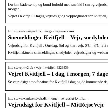
Du kan både se top og bund forhold med snefald i cm og vejrudsigt
morgen.
Vejret i Kvitfjell. Daglig vejrudsigt og vejrprognoser for Kvitfjell, 
http s://www.skisport.dk › norge › vejr-webcams
Snemeldinger Kvitfjell – Vejr, snedybd
Vejrudsigt for Kvitfjell ; Onsdag. Sol og klart vejr. 0ºC. -3ºC. 2
Kvitfjell aktuelle snemeldinger, snedybder, vejrudsigter og webcams
http s://vejr.tv2.dk › vejr › kvitfjell-3226839
Vejret Kvitfjell – I dag, i morgen, 7 dag
Se vejrudsigt time-for-time for Kvitfjell i dag og de kommende da
http s://www.mitrejsevejr.dk › norge › vejrudsigt-kvitfje…
Vejrudsigt for Kvitfjell – MitRejseVejr