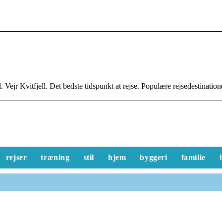
ll. Vejr Kvitfjell. Det bedste tidspunkt at rejse. Populære rejsedestination
rejser
træning
stil
hjem
byggeri
familie