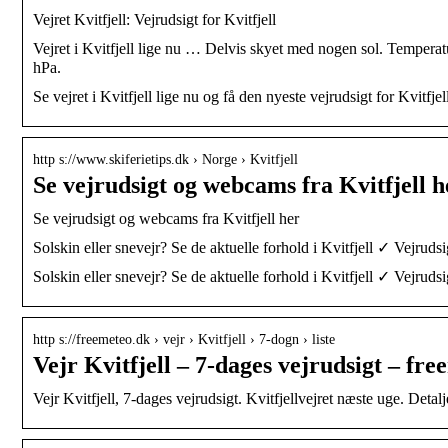
Vejret Kvitfjell: Vejrudsigt for Kvitfjell
Vejret i Kvitfjell lige nu … Delvis skyet med nogen sol. Temperat
hPa.
Se vejret i Kvitfjell lige nu og få den nyeste vejrudsigt for Kvitfj
http s://www.skiferietips.dk › Norge › Kvitfjell
Se vejrudsigt og webcams fra Kvitfjell h
Se vejrudsigt og webcams fra Kvitfjell her
Solskin eller snevejr? Se de aktuelle forhold i Kvitfjell ✓ Vejr
Solskin eller snevejr? Se de aktuelle forhold i Kvitfjell ✓ Vejr
http s://freemeteo.dk › vejr › Kvitfjell › 7-dogn › liste
Vejr Kvitfjell – 7-dages vejrudsigt – fr
Vejr Kvitfjell, 7-dages vejrudsigt. Kvitfjellvejret næste uge. Detal