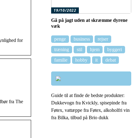
19/10/2022
Gå på jagt uden at skræmme dyrene
væk
penge
business
rejser
ynlighed for
træning
stil
hjem
byggeri
familie
hobby
it
debat
Guide til at finde de bedste produkter:
dbør fra The
Dukkevogn fra Kvickly, spisepinde fra
Føtex, vattæppe fra Føtex, alkoholfri vin
fra Bilka, tilbud på Brio dukk