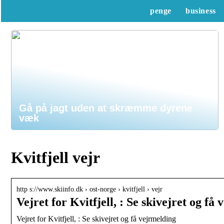
penge
business
Gå på jagt uden at skræmme dyrene
væk
Kvitfjell vejr
http s://www.skiinfo.dk › ost-norge › kvitfjell › vejr
Vejret for Kvitfjell, : Se skivejret og få
Vejret for Kvitfjell, : Se skivejret og få vejrmelding