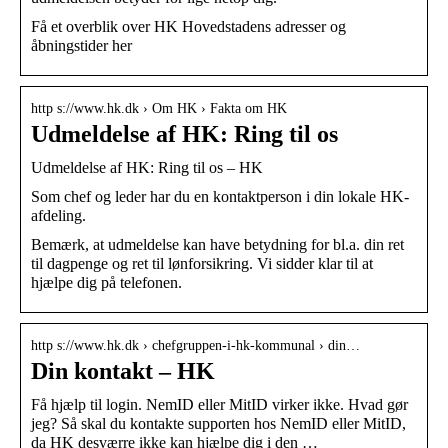
Få et overblik over HK Hovedstadens adresser og
åbningstider her
http s://www.hk.dk › Om HK › Fakta om HK
Udmeldelse af HK: Ring til os
Udmeldelse af HK: Ring til os – HK
Som chef og leder har du en kontaktperson i din lokale HK-
afdeling.
Bemærk, at udmeldelse kan have betydning for bl.a. din ret
til dagpenge og ret til lønforsikring. Vi sidder klar til at
hjælpe dig på telefonen.
http s://www.hk.dk › chefgruppen-i-hk-kommunal › din…
Din kontakt – HK
Få hjælp til login. NemID eller MitID virker ikke. Hvad gør
jeg? Så skal du kontakte supporten hos NemID eller MitID,
da HK desværre ikke kan hjælpe dig i den …